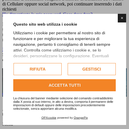
di Cellulare oppure social network, poi continuare inserendo i dati
richiesti
Ho dimenticato la mia password. Cosa devo fare?
×
Non esiste password. ArtyFacts è talmente semplice che ti chiederà
Questo sito web utilizza i cookie
semplicemente il tuo numero di cellulare, inviandoti un codice
Utilizziamo i cookie per permettere al nostro sito di
numerico per verificare che sia veramente il tuo. In qualunque
funzionare e per migliorare la tua esperienza di
momento potrai effettuare facilmente l'accesso.
navigazione, pertanto ti consigliamo di tenerli sempre
Posso salvare le opere d'arte preferite nell'applicazione?
attivi. Controlla come utilizziamo i cookie e, se lo
Sì, puoi aggiungere opere d'arte alla tua lista dei preferiti facendo
desideri, personalizzane la configurazione. Eventuali
clic sull'icona del cuore accanto all'opera desiderata.
cookie di profilazione o commerciali verranno utilizzati
esclusivamente previa acquisizione del consenso
RIFIUTA
GESTISCI
Desideri ricevere maggiori informazioni?
dell'utente.
Consulta l'informativa cookie completa.
Un membro del nostro team ti contatterà al più presto!
ACCETTA TUTTI
CONTATTACI
La chiusura del banner mediante selezione del comando contraddistinto
dalla X posta al suo interno, in alto a destra, comporta il permanere delle
impostazioni di default oppure delle impostazioni precedentemente
Artyfacts ti rivela tutti gli approfondimenti relativi alle opere nelle
selezionate, senza apportare alcuna modifica.
tue vicinanze durante la visita di un museo o di una mostra.
OPXcookie
powered by
OrangePix
Menu