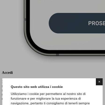
Accedi
×
Dopo aver scaricato l'app, accedi in modo semplice attraverso
numero di telefono o con social network e inizia ad esplorare tutte le
Questo sito web utilizza i cookie
mostre disponibili nelle tue vicinanze, scopri gli
eventi in corso
e
Utilizziamo i cookie per permettere al nostro sito di
salva quelli desiderati nell'area preferiti,
per averli in evidenza in
funzionare e per migliorare la tua esperienza di
ogni momento.
navigazione, pertanto ti consigliamo di tenerli sempre