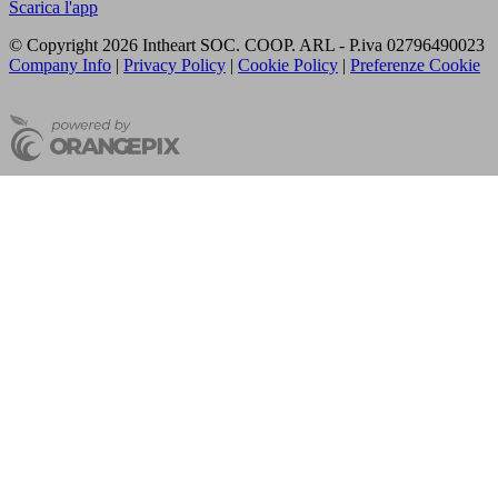
Scarica l'app
© Copyright 2026 Intheart SOC. COOP. ARL - P.iva 02796490023
Company Info
|
Privacy Policy
|
Cookie Policy
|
Preferenze Cookie