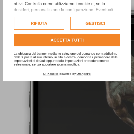
attivi. Controlla come utilizziamo i cookie e, se lo
desideri, personalizzane la configurazione. Eventuali
cookie di profilazione o commerciali verranno utilizzati
esclusivamente previa acquisizione del consenso
RIFIUTA
GESTISCI
dell'utente.
Consulta l'informativa cookie completa.
ACCETTA TUTTI
La chiusura del banner mediante selezione del comando contraddistinto
dalla X posta al suo interno, in alto a destra, comporta il permanere delle
impostazioni di default oppure delle impostazioni precedentemente
selezionate, senza apportare alcuna modifica.
OPXcookie
powered by
OrangePix