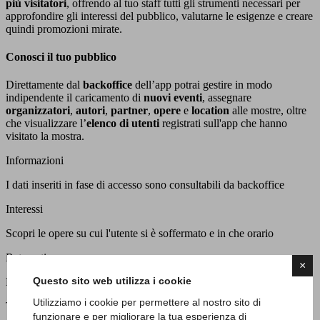
più visitatori
, offrendo al tuo staff tutti gli strumenti necessari per
approfondire gli interessi del pubblico, valutarne le esigenze e creare
quindi promozioni mirate.
Conosci il tuo pubblico
Direttamente dal
backoffice
dell’app potrai gestire in modo
indipendente il caricamento di
nuovi eventi
, assegnare
organizzatori
,
autori
,
partner
,
opere
e
location
alle mostre, oltre
che visualizzare l’
elenco di utenti
registrati
sull'app che hanno
visitato la mostra.
Informazioni
I dati inseriti in fase di accesso sono consultabili da backoffice
Interessi
Scopri le opere su cui l'utente si è soffermato e in che orario
Retargeting
×
Questo sito web utilizza i cookie
Personalizzazione di promozioni in base ai dati raccolti
Utilizziamo i cookie per permettere al nostro sito di
Tracciabilità
funzionare e per migliorare la tua esperienza di