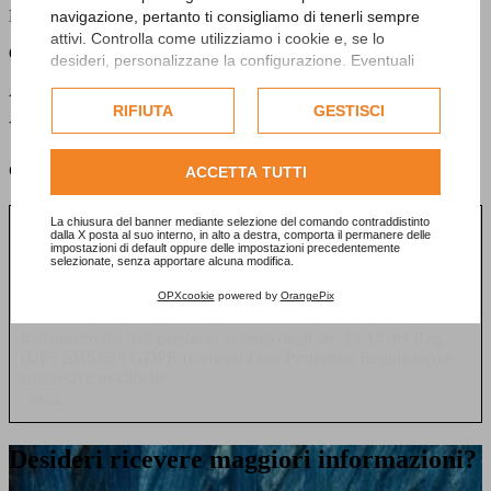
Monitora gli ingressi degli utenti registrati sull'app
navigazione, pertanto ti consigliamo di tenerli sempre
attivi. Controlla come utilizziamo i cookie e, se lo
Gestione contenuti
desideri, personalizzane la configurazione. Eventuali
cookie di profilazione o commerciali verranno utilizzati
Aggiornamento in tempo reale delle informazioni sulla mostra
esclusivamente previa acquisizione del consenso
RIFIUTA
GESTISCI
dell'utente.
Vuoi entrare anche tu nel mondo Artyfacts?
Consulta l'informativa cookie completa.
Contattaci
ACCETTA TUTTI
La chiusura del banner mediante selezione del comando contraddistinto
dalla X posta al suo interno, in alto a destra, comporta il permanere delle
impostazioni di default oppure delle impostazioni precedentemente
selezionate, senza apportare alcuna modifica.
OPXcookie
powered by
OrangePix
Per visualizzare questo elemento accetta i cookie
Ho letto l'informativa sulla
privacy
e acconsento al
trattamento dei dati personali ai sensi degli art. 13-14 del Reg.
(UE) 2016/679 GDPR (General Data Protection Regulation) e
successive modifiche.
Invia
Desideri ricevere maggiori informazioni?